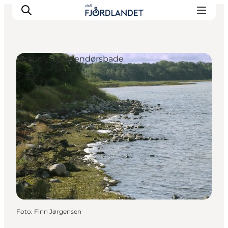
Strande og udendørsbade
Byer & steder
Det sker
Guides & inspiration
Overnatning
Oplevelser
Foto
:
Finn Jørgensen