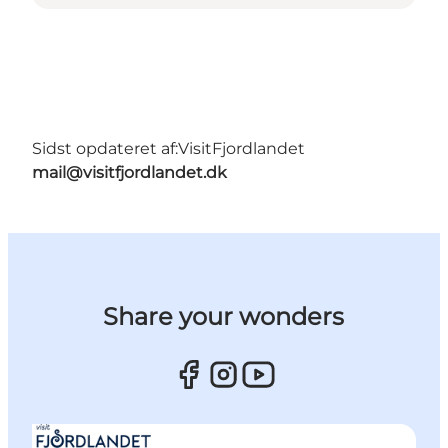
Sidst opdateret af:
VisitFjordlandet
mail@visitfjordlandet.dk
Share your wonders