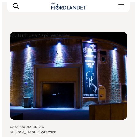
Kulturhuse / spillesteder
Byer & steder
Det sker
Guides & inspiration
Overnatning
Oplevelser
Foto
:
VisitRoskilde
©
Gimle_Henrik Sørensen