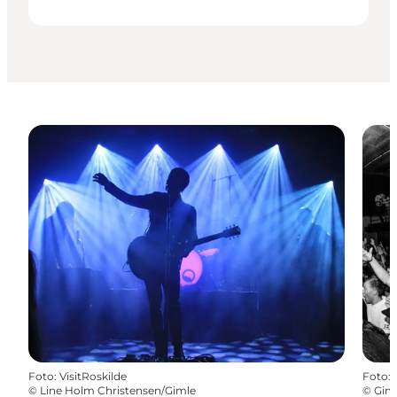
Foto
:
VisitRoskilde
Foto
:
©
Line Holm Christensen/Gimle
©
Giml