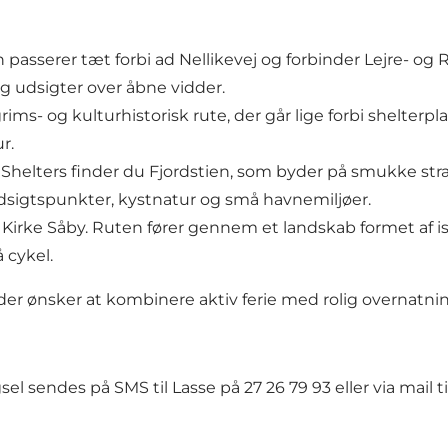
 passerer tæt forbi ad Nellikevej og forbinder Lejre- o
og udsigter over åbne vidder.
rims- og kulturhistorisk rute, der går lige forbi shelter
r.
m Shelters finder du Fjordstien, som byder på smukke str
udsigtspunkter, kystnatur og små havnemiljøer.
ved Kirke Såby. Ruten fører gennem et landskab formet a
 cykel.
er ønsker at kombinere aktiv ferie med rolig overnatnin
 sendes på SMS til Lasse på 27 26 79 93 eller via mail t