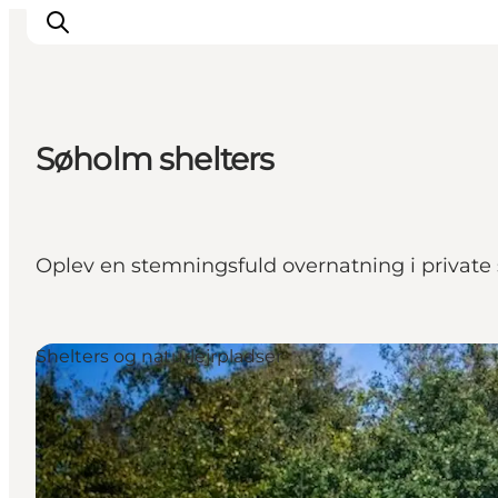
Søholm shelters
Byer & steder
Det sker
Guides & inspiration
Oplev en stemningsfuld overnatning i private
Overnatning
Oplevelser
Shelters og naturlejrpladser