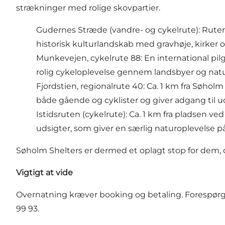
strækninger med rolige skovpartier.
Gudernes Stræde (vandre- og cykelrute): Ruten
historisk kulturlandskab med gravhøje, kirker 
Munkevejen, cykelrute 88: En international pilg
rolig cykeloplevelse gennem landsbyer og natu
Fjordstien, regionalrute 40: Ca. 1 km fra Søhol
både gående og cyklister og giver adgang til 
Istidsruten (cykelrute): Ca. 1 km fra pladsen 
udsigter, som giver en særlig naturoplevelse på
Søholm Shelters er dermed et oplagt stop for dem, d
Vigtigt at vide
Overnatning kræver booking og betaling. Forespørgsel
99 93.