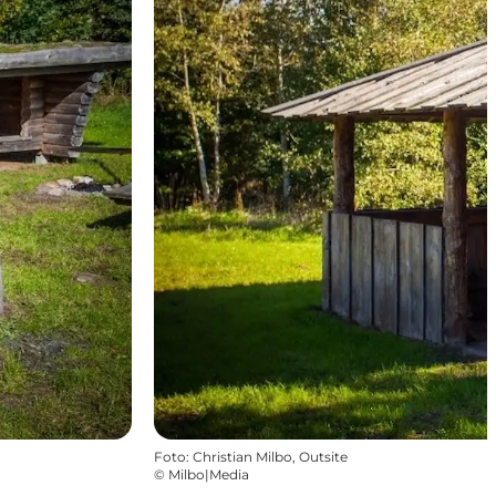
Foto
:
Christian Milbo, Outsite
©
Milbo|Media