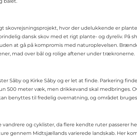
 bålet.
igt skovrejsningsprojekt, hvor der udelukkende er plant
prindelig dansk skov med et rigt plante- og dyreliv. På 
t uden at gå på kompromis med naturoplevelsen. Brænde 
er, mad over bål og rolige aftener under trækronerne.
r Såby og Kirke Såby og er let at finde. Parkering findes
er kun 500 meter væk, men drikkevand skal medbringes.
e kan benyttes til fredelig overnatning, og området bruges 
vandrere og cyklister, da flere kendte ruter passerer he
ure gennem Midtsjællands varierede landskab. Her kom