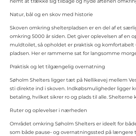
nemt at trække sig tilbage og nyde aftenen omkring
Natur, bål og en skov med historie
Skoven omkring shelterpladsen er en del af et særl
omkring 5000 år siden. Det giver oplevelsen af en o
muldtoilet, så opholdet er praktisk og komfortabel
pladsen. Her er rammerne sat for langsomme morgen
Praktisk og let tilgængelig overnatning
Søholm Shelters ligger tæt på Nellikevej mellem Veste
sti direkte ind i skoven. Indkøbsmuligheder ligg
betaling, hvilket sikrer ro og plads til alle. Sheltern
Ruter og oplevelser i nærheden
Området omkring Søholm Shelters er ideelt for både 
som både pause- og overnatningssted på længere t