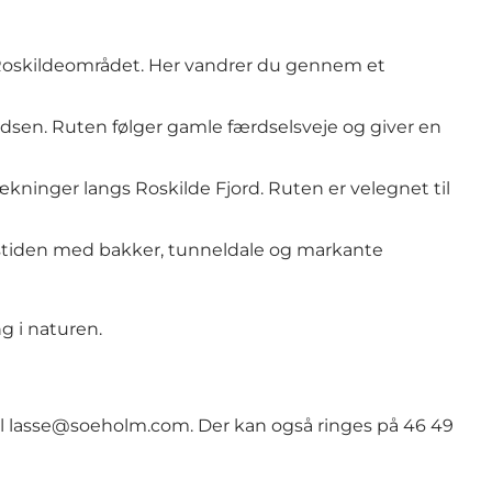
g Roskildeområdet. Her vandrer du gennem et
pladsen. Ruten følger gamle færdselsveje og giver en
ækninger langs Roskilde Fjord. Ruten er velegnet til
f istiden med bakker, tunneldale og markante
g i naturen.
il
lasse@soeholm.com
. Der kan også ringes på 46 49