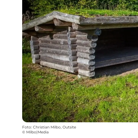
Foto
:
Christian Milbo, Outsite
©
Milbo|Media