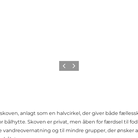
Forrige billede
Næste billede
mskoven, anlagt som en halvcirkel, der giver både fælles
or bålhytte. Skoven er privat, men åben for færdsel til fo
e vandreovernatning og til mindre grupper, der ønsker 