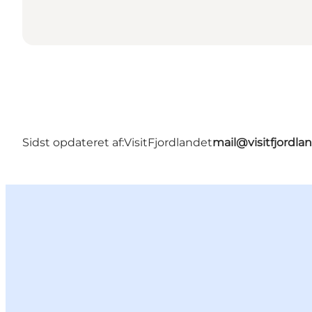
Sidst opdateret af:
VisitFjordlandet
mail@visitfjordla