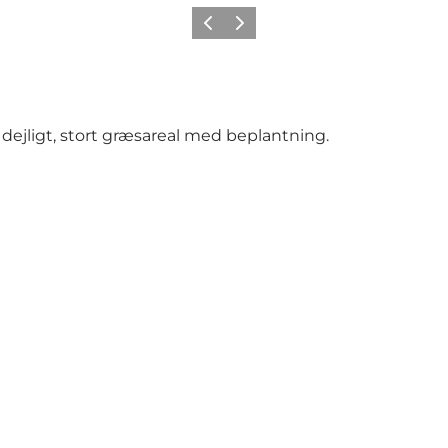
Forrige billede
Næste billede
t dejligt, stort græsareal med beplantning.