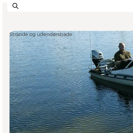
Strande og udendørsbade
Byer & steder
Det sker
Guides & inspiration
Overnatning
Oplevelser