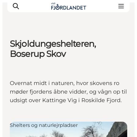
Skjoldungeshelteren,
Byer & steder
Boserup Skov
Det sker
Guides & inspiration
Overnatning
Overnat midt i naturen, hvor skovens ro
Oplevelser
møder fjordens åbne vidder, og vågn op til
udsigt over Kattinge Vig i Roskilde Fjord.
Shelters og naturlejrpladser