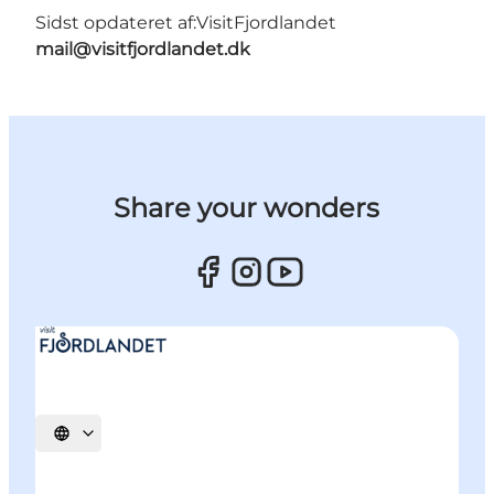
Sidst opdateret af:
VisitFjordlandet
mail@visitfjordlandet.dk
Share your wonders
Vælg sprog