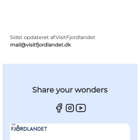
Sidst opdateret af:
VisitFjordlandet
mail@visitfjordlandet.dk
Share your wonders