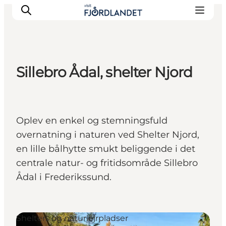
Sillebro Ådal, shelter Njord
Byer & steder
Det sker
Guides & inspiration
Oplev en enkel og stemningsfuld
Overnatning
overnatning i naturen ved Shelter Njord,
Oplevelser
en lille bålhytte smukt beliggende i det
centrale natur- og fritidsområde Sillebro
Ådal i Frederikssund.
Shelters og naturlejrpladser