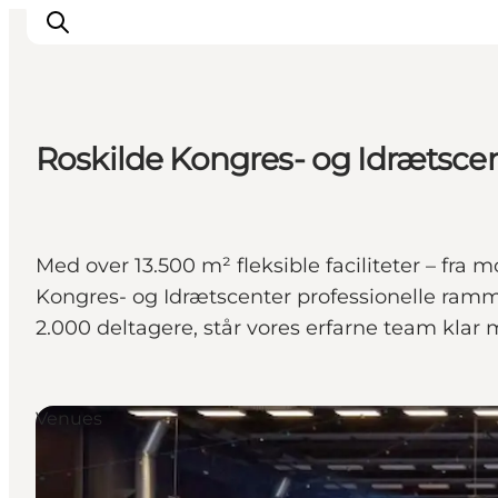
Roskilde Kongres- og Idrætsce
Byer & steder
Det sker
Guides & inspiration
Med over 13.500 m² fleksible faciliteter – fra
Overnatning
Kongres- og Idrætscenter professionelle ramme
Oplevelser
2.000 deltagere, står vores erfarne team klar 
Venues