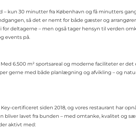
d – kun 30 minutter fra København og få minutters gang f
dgangen, så det er nemt for både gæster og arrangører 
 for deltagerne – men også tager hensyn til verden omkri
g events på.
nt? Med 6.500 m² sportsareal og moderne faciliteter er d
per gerne med både planlægning og afvikling – og naturl
ey-certificeret siden 2018, og vores restaurant har opn
en bliver lavet fra bunden – med omtanke, kvalitet og s
der aktivt med: