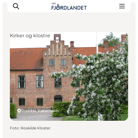
Kirker og klostre
Byer & steder
Det sker
Guides & inspiration
Overnatning
Oplevelser
Roskilde, København
Foto
:
Roskilde Kloster