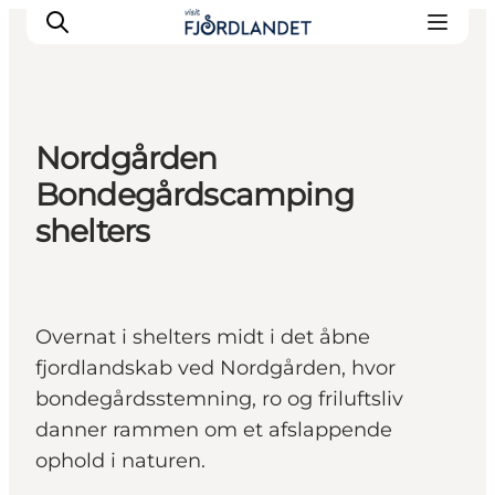
Nordgården
Byer & steder
Bondegårdscamping
Det sker
shelters
Guides & inspiration
Overnatning
Oplevelser
Overnat i shelters midt i det åbne
fjordlandskab ved Nordgården, hvor
bondegårdsstemning, ro og friluftsliv
danner rammen om et afslappende
ophold i naturen.