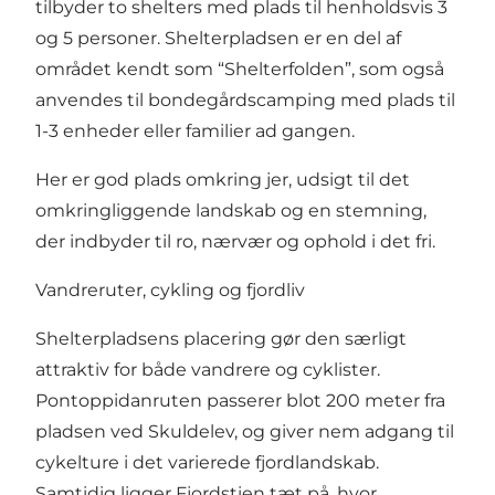
tilbyder to shelters med plads til henholdsvis 3
og 5 personer. Shelterpladsen er en del af
området kendt som “Shelterfolden”, som også
anvendes til bondegårdscamping med plads til
1-3 enheder eller familier ad gangen.
Her er god plads omkring jer, udsigt til det
omkringliggende landskab og en stemning,
der indbyder til ro, nærvær og ophold i det fri.
Vandreruter, cykling og fjordliv
Shelterpladsens placering gør den særligt
attraktiv for både vandrere og cyklister.
Pontoppidanruten passerer blot 200 meter fra
pladsen ved Skuldelev, og giver nem adgang til
cykelture i det varierede fjordlandskab.
Samtidig ligger Fjordstien tæt på, hvor