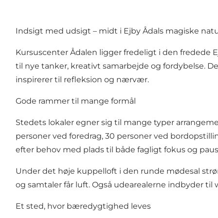
Indsigt med udsigt – midt i Ejby Ådals magiske nat
Kursuscenter Ådalen ligger fredeligt i den fredede
til nye tanker, kreativt samarbejde og fordybelse. 
inspirerer til refleksion og nærvær.
Gode rammer til mange formål
Stedets lokaler egner sig til mange typer arrangemen
personer ved foredrag, 30 personer ved bordopstill
efter behov med plads til både fagligt fokus og paus
Under det høje kuppelloft i den runde mødesal str
og samtaler får luft. Også udearealerne indbyder til 
Et sted, hvor bæredygtighed leves