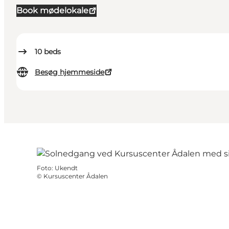
Book mødelokale
10
beds
Besøg hjemmeside
Foto
:
Ukendt
©
Kursuscenter Ådalen