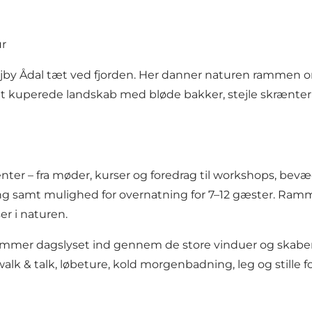
ur
 Ejby Ådal tæt ved fjorden. Her danner naturen rammen 
Det kuperede landskab med bløde bakker, stejle skrænter
ter – fra møder, kurser og foredrag til workshops, bevæge
ing samt mulighed for overnatning for 7–12 gæster. Ramm
er i naturen.
ømmer dagslyset ind gennem de store vinduer og skaber
walk & talk, løbeture, kold morgenbadning, leg og stille f