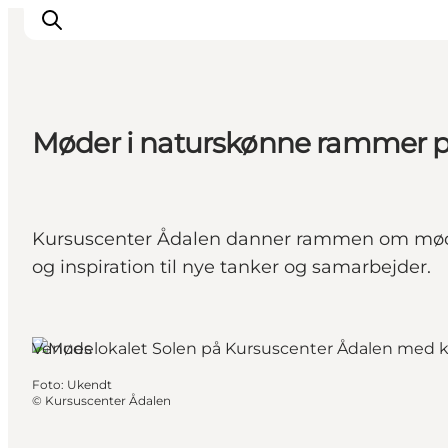
Møder i naturskønne rammer p
Byer & steder
Det sker
Guides & inspiration
Kursuscenter Ådalen danner rammen om møder 
Overnatning
og inspiration til nye tanker og samarbejder.
Oplevelser
Venues
Foto
:
Ukendt
©
Kursuscenter Ådalen