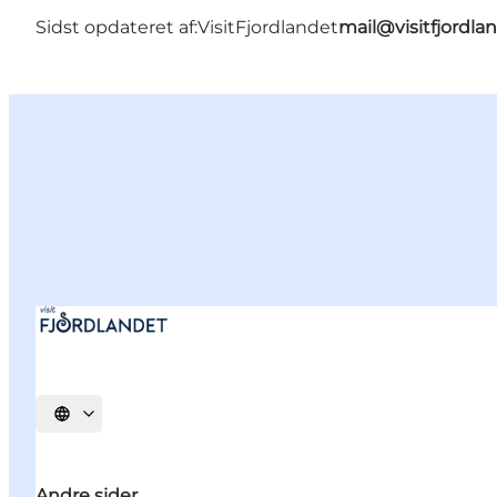
Sidst opdateret af:
VisitFjordlandet
mail@visitfjordla
Vælg sprog
Andre sider