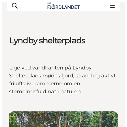
Lyndby shelterplads
Byer & steder
Det sker
Guides & inspiration
Lige ved vandkanten på Lyndby
Overnatning
Shelterplads mødes fjord, strand og aktivt
Oplevelser
friluftsliv i rammerne om en
stemningsfuld nat i naturen.
Shelters og naturlejrpladser