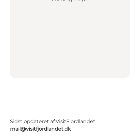
Sidst opdateret af:
VisitFjordlandet
mail@visitfjordlandet.dk