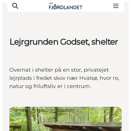
Lejrgrunden Godset, shelter
Byer & steder
Det sker
Guides & inspiration
Overnat i shelter på en stor, privatejet
Overnatning
lejrplads i fredet skov nær Hvalsø, hvor ro,
Oplevelser
natur og friluftsliv er i centrum.
Shelters og naturlejrpladser