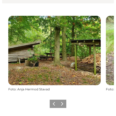
Foto
:
Anja Hermod Stavad
Foto
:
Forrige billede
Næste billede