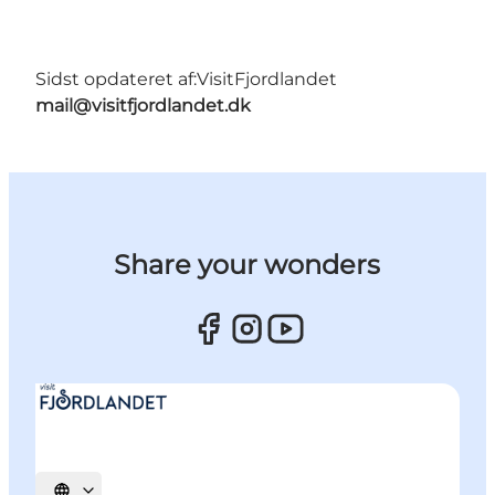
Sidst opdateret af:
VisitFjordlandet
mail@visitfjordlandet.dk
Share your wonders