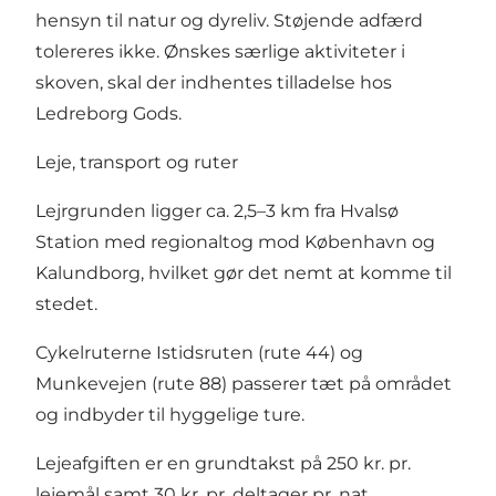
hensyn til natur og dyreliv. Støjende adfærd
tolereres ikke. Ønskes særlige aktiviteter i
skoven, skal der indhentes tilladelse hos
Ledreborg Gods.
Leje, transport og ruter
Lejrgrunden ligger ca. 2,5–3 km fra Hvalsø
Station med regionaltog mod København og
Kalundborg, hvilket gør det nemt at komme til
stedet.
Cykelruterne Istidsruten (rute 44) og
Munkevejen (rute 88) passerer tæt på området
og indbyder til hyggelige ture.
Lejeafgiften er en grundtakst på 250 kr. pr.
lejemål samt 30 kr. pr. deltager pr. nat.