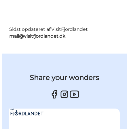
Sidst opdateret af:
VisitFjordlandet
mail@visitfjordlandet.dk
Share your wonders