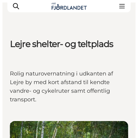
Lejre shelter- og teltplads
Byer & steder
Det sker
Guides & inspiration
Rolig naturovernatning i udkanten af
Overnatning
Lejre by med kort afstand til kendte
Oplevelser
vandre- og cykelruter samt offentlig
transport.
Shelters og naturlejrpladser