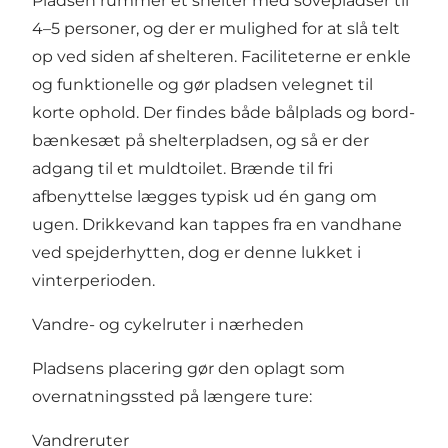
Pladsen rummer ét shelter med sovepladser til
4–5 personer, og der er mulighed for at slå telt
op ved siden af shelteren. Faciliteterne er enkle
og funktionelle og gør pladsen velegnet til
korte ophold. Der findes både bålplads og bord-
bænkesæt på shelterpladsen, og så er der
adgang til et muldtoilet. Brænde til fri
afbenyttelse lægges typisk ud én gang om
ugen. Drikkevand kan tappes fra en vandhane
ved spejderhytten, dog er denne lukket i
vinterperioden.
Vandre- og cykelruter i nærheden
Pladsens placering gør den oplagt som
overnatningssted på længere ture:
Vandreruter