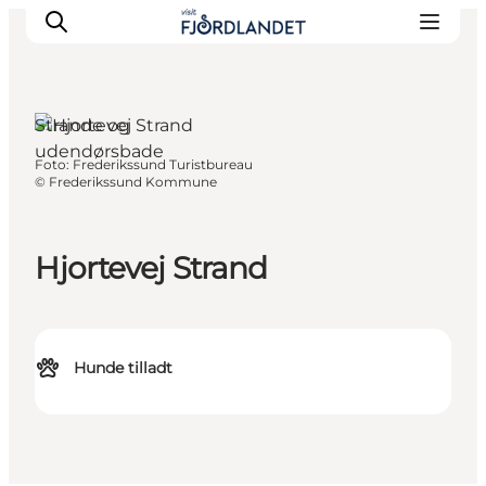
Strande og
udendørsbade
Foto
:
Frederikssund Turistbureau
Byer & steder
©
Frederikssund Kommune
Det sker
Guides & inspiration
Hjortevej Strand
Overnatning
Oplevelser
Hunde tilladt