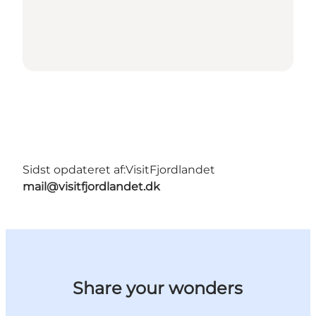
Sidst opdateret af:
VisitFjordlandet
mail@visitfjordlandet.dk
Share your wonders