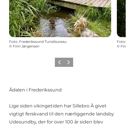
Foto
:
Frederikssund Turistbureau
Foto
:
©
Finn Jørgensen
©
Fin
Forrige billede
Næste billede
Ådalen i Frederikssund
Lige siden vikingetiden har Sillebro Å givet
vigtigt ferskvand til den nærliggende landsby
Udesundby, der for over 100 år siden blev