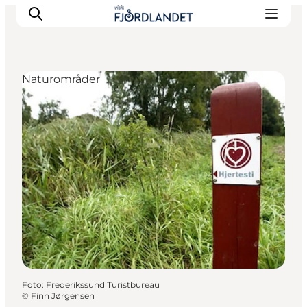
Naturområder
Byer & steder
Det sker
Guides & inspiration
Overnatning
Oplevelser
Foto
:
Frederikssund Turistbureau
©
Finn Jørgensen