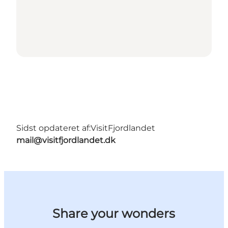
Sidst opdateret af:
VisitFjordlandet
mail@visitfjordlandet.dk
Share your wonders