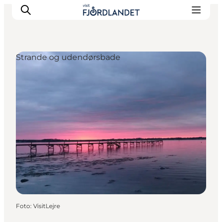
Strande og udendørsbade
Byer & steder
Det sker
Guides & inspiration
Overnatning
Oplevelser
Foto
:
VisitLejre