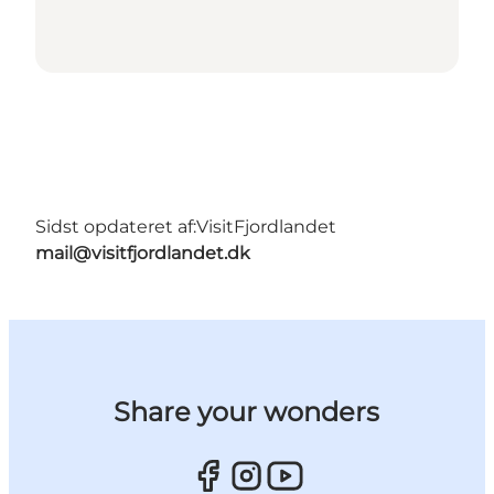
Sidst opdateret af:
VisitFjordlandet
mail@visitfjordlandet.dk
Share your wonders