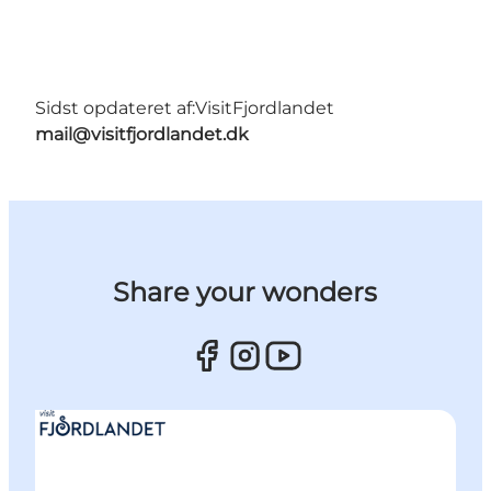
Sidst opdateret af:
VisitFjordlandet
mail@visitfjordlandet.dk
Share your wonders