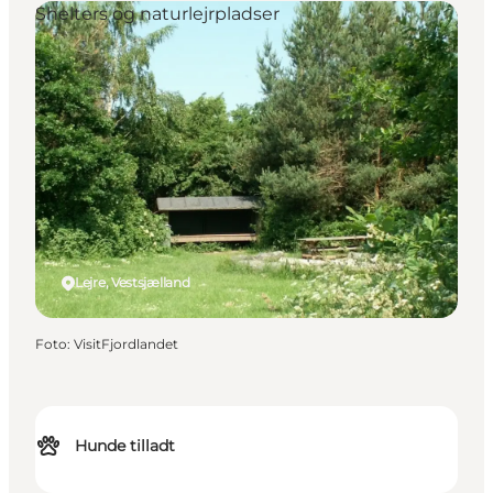
Shelters og naturlejrpladser
Lejre, Vestsjælland
Foto
:
VisitFjordlandet
Hunde tilladt