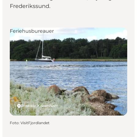
Frederikssund.
Feriehusbureauer
Roskilde, København
Foto
:
VisitFjordlandet