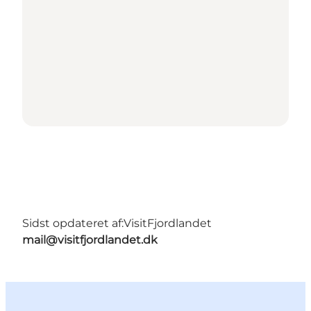
Sidst opdateret af:
VisitFjordlandet
mail@visitfjordlandet.dk