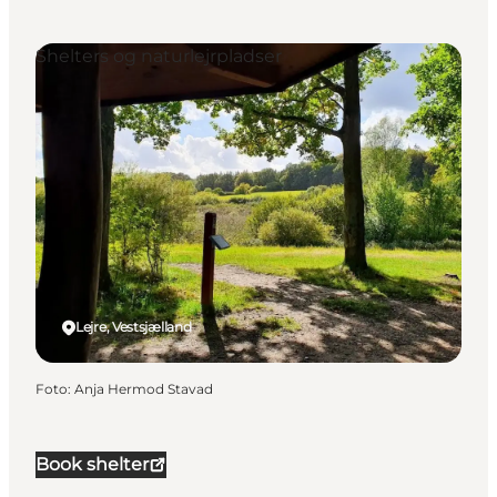
Shelters og naturlejrpladser
Lejre, Vestsjælland
Foto
:
Anja Hermod Stavad
Book shelter