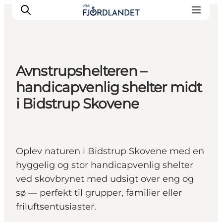
Avnstrupshelteren –
Byer & steder
handicapvenlig shelter midt
Det sker
i Bidstrup Skovene
Guides & inspiration
Overnatning
Oplevelser
Oplev naturen i Bidstrup Skovene med en
hyggelig og stor handicapvenlig shelter
ved skovbrynet med udsigt over eng og
sø — perfekt til grupper, familier eller
friluftsentusiaster.