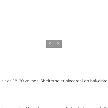
Forrige billede
Næste billede
l i alt ca. 18–20 voksne. Shelterne er placeret i en hal