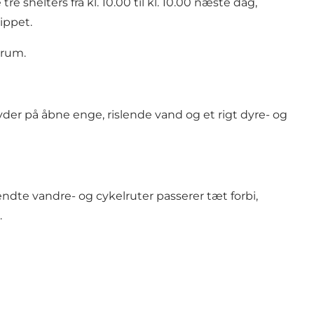
shelters fra kl. 10.00 til kl. 10.00 næste dag,
ippet.
srum.
er på åbne enge, rislende vand og et rigt dyre- og
kendte vandre- og cykelruter passerer tæt forbi,
.