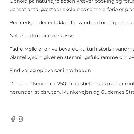
Ophold på naturlejrpladsen kræver booking og forudbe
uanset antal gæster. I skolernes sommerferie er plad
Bemærk, at der er lukket for vand og toilet i periode
Natur og kultur i særklasse
Tadre Mølle er en velbevaret, kulturhistorisk van
planteliv, som giver en stemningsfuld ramme om o
Find vej og oplevelser i nærheden
Der er parkering ca. 250 m fra shelters, og det er mu
herunder Istidsruten, Munkevejen og Gudernes Stræ
Facebook
Instagram