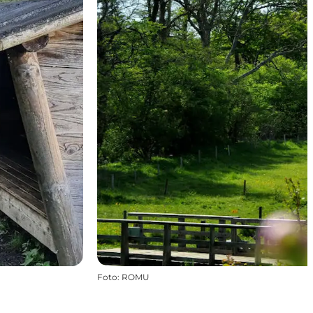
Foto
:
ROMU