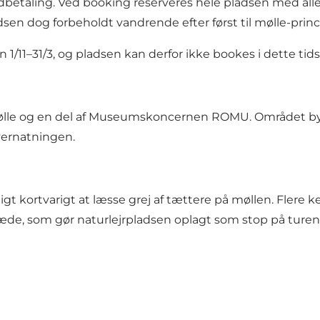
taling. Ved booking reserveres hele pladsen med alle tre 
sen dog forbeholdt vandrende efter først til mølle-princ
n 1/11–31/3, og pladsen kan derfor ikke bookes i dette tid
dmølle og en del af Museumskoncernen ROMU. Området byd
vernatningen.
ligt kortvarigt at læsse grej af tættere på møllen. Flere 
de, som gør naturlejrpladsen oplagt som stop på turen