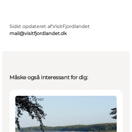
Sidst opdateret af:
VisitFjordlandet
mail@visitfjordlandet.dk
Måske også interessant for dig:
Attraktioner