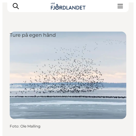
Ture på egen hånd
Byer & steder
Det sker
Guides & inspiration
Overnatning
Oplevelser
Foto
:
Ole Malling