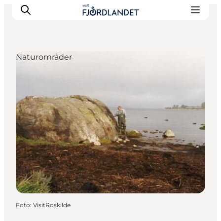
Naturområder
Byer & steder
Det sker
Guides & inspiration
Overnatning
Oplevelser
Foto
:
VisitRoskilde