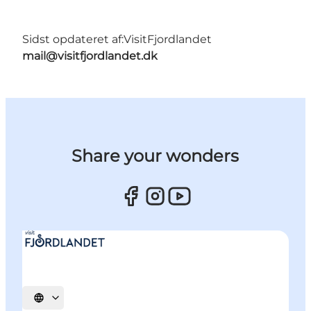
Sidst opdateret af:
VisitFjordlandet
mail@visitfjordlandet.dk
Share your wonders
Vælg sprog