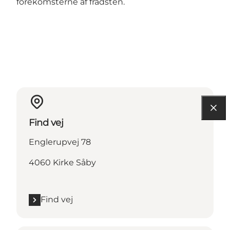
forekomsterne af frådsten.
Find vej
Englerupvej 78
4060 Kirke Såby
Find vej