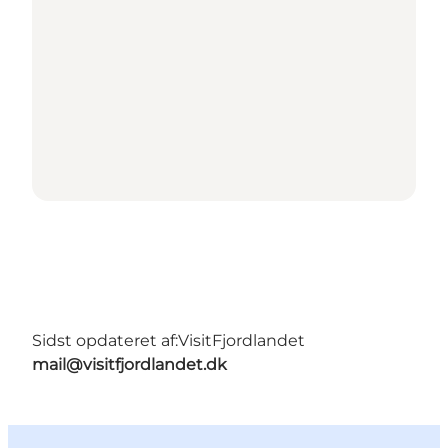
Sidst opdateret af:
VisitFjordlandet
mail@visitfjordlandet.dk