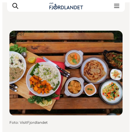
Cafeer
Byer & steder
Det sker
Guides & inspiration
Overnatning
Oplevelser
Foto
:
VisitFjordlandet