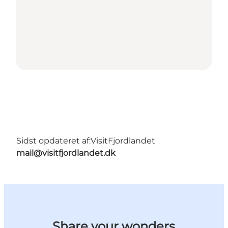
Sidst opdateret af:
VisitFjordlandet
mail@visitfjordlandet.dk
Share your wonders