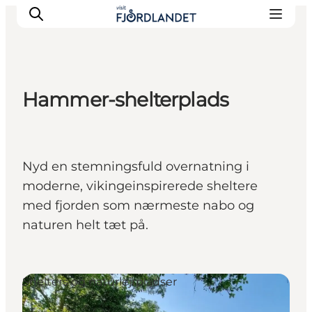
Hammer-shelterplads
Byer & steder
Det sker
Guides & inspiration
Nyd en stemningsfuld overnatning i
Overnatning
moderne, vikingeinspirerede sheltere
Oplevelser
med fjorden som nærmeste nabo og
naturen helt tæt på.
Shelters og naturlejrpladser