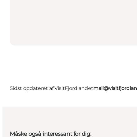
Sidst opdateret af:
VisitFjordlandet
mail@visitfjordla
Måske også interessant for dig: