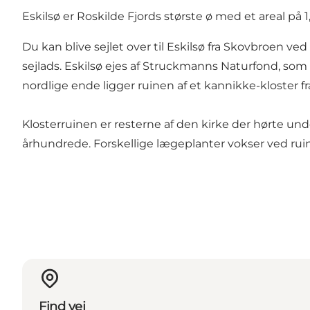
Eskilsø er Roskilde Fjords største ø med et areal på
Du kan blive sejlet over til Eskilsø fra Skovbroen 
sejlads. Eskilsø ejes af Struckmanns Naturfond, som h
nordlige ende ligger ruinen af et kannikke-kloster fra
Klosterruinen er resterne af den kirke der hørte unde
århundrede. Forskellige lægeplanter vokser ved rui
Find vej