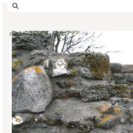
Fortidsminder og ruiner
Byer & steder
Det sker
Guides & inspiration
Overnatning
Oplevelser