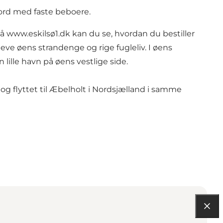
Fjord med faste beboere.
På
www.eskilsø1.dk
kan du se, hvordan du bestiller
leve øens strandenge og rige fugleliv. I øens
 lille havn på øens vestlige side.
 og flyttet til Æbelholt i Nordsjælland i samme