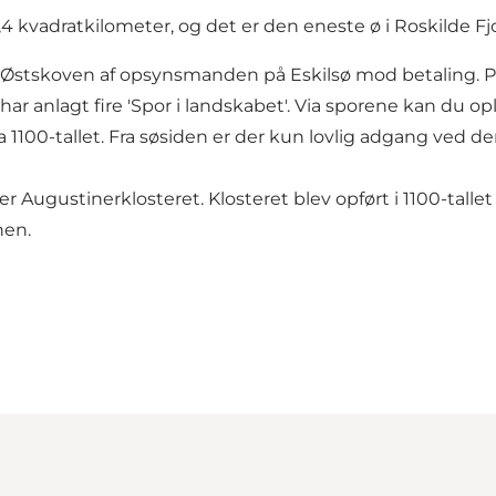
 1,4 kvadratkilometer, og det er den eneste ø i Roskilde 
ved Østskoven af opsynsmanden på Eskilsø mod betaling. 
ar anlagt fire 'Spor i landskabet'. Via sporene kan du op
 1100-tallet. Fra søsiden er der kun lovlig adgang ved den
r Augustinerklosteret. Klosteret blev opført i 1100-tallet
nen.