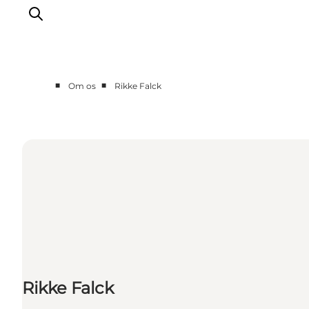
■
■
Om os
Rikke Falck
Partnere
Kontakt
Presse
Rikke Falck