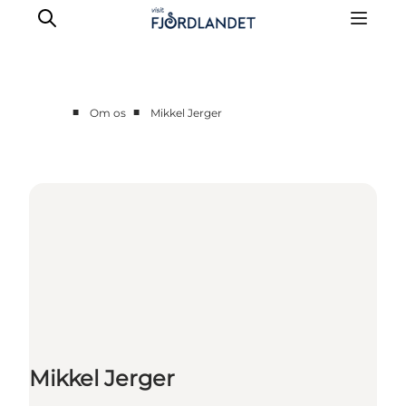
■
■
Om os
Mikkel Jerger
Partnere
Kontakt
Presse
Mikkel Jerger