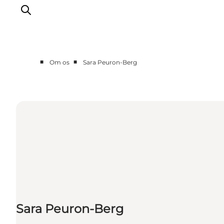
■
■
Om os
Sara Peuron-Berg
Partnere
Kontakt
Presse
Sara Peuron-Berg