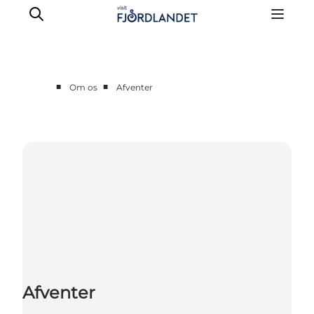
■
■
Om os
Afventer
Partnere
Kontakt
Presse
Afventer